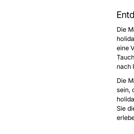
Entd
Die M
holid
eine V
Tauch
nach 
Die M
sein,
holid
Sie d
erleb