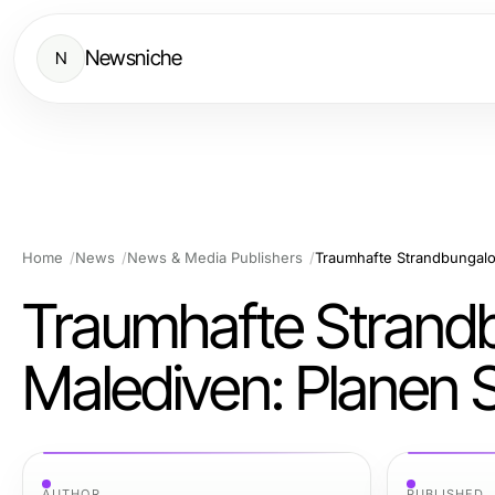
Newsniche
N
Home
News
News & Media Publishers
Traumhafte Strand
Malediven: Planen Si
AUTHOR
PUBLISHED