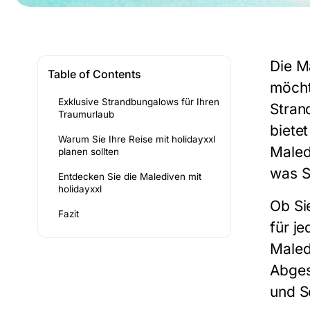
Die M
Table of Contents
möcht
Exklusive Strandbungalows für Ihren
Stran
Traumurlaub
biete
Warum Sie Ihre Reise mit holidayxxl
Maled
planen sollten
was S
Entdecken Sie die Malediven mit
holidayxxl
Ob Si
Fazit
für j
Maled
Abges
und S