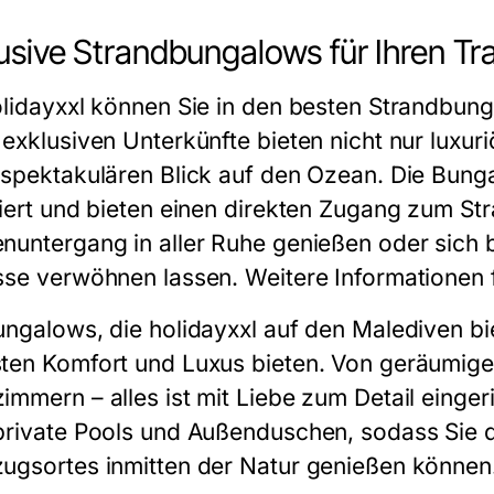
usive Strandbungalows für Ihren T
olidayxxl können Sie in den besten Strandbun
 exklusiven Unterkünfte bieten nicht nur luxu
 spektakulären Blick auf den Ozean. Die Bung
riert und bieten einen direkten Zugang zum St
nuntergang in aller Ruhe genießen oder sich b
sse verwöhnen lassen. Weitere Informationen f
ungalows, die holidayxxl auf den Malediven bie
ten Komfort und Luxus bieten. Von geräumigen 
immern – alles ist mit Liebe zum Detail einger
private Pools und Außenduschen, sodass Sie d
ugsortes inmitten der Natur genießen können