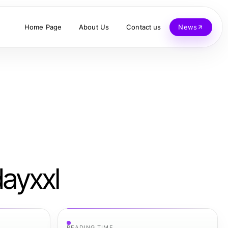
Home Page
About Us
Contact us
News
dayxxl
READING TIME