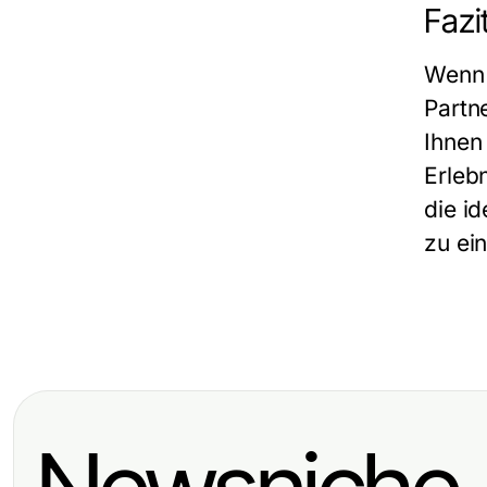
Fazi
Wenn 
Partn
Ihnen
Erleb
die id
zu ei