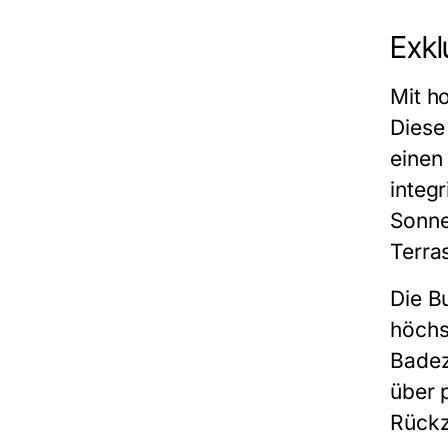
Exkl
Mit h
Diese
einen
integ
Sonne
Terra
Die B
höchs
Badez
über 
Rückz