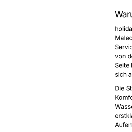
Waru
holid
Maled
Servi
von d
Seite
sich 
Die S
Komfo
Wasse
erstk
Aufen