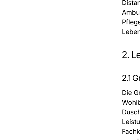
Dista
Ambul
Pfleg
Leben
2. L
2.1 
Die G
Wohlb
Dusch
Leist
Fachk