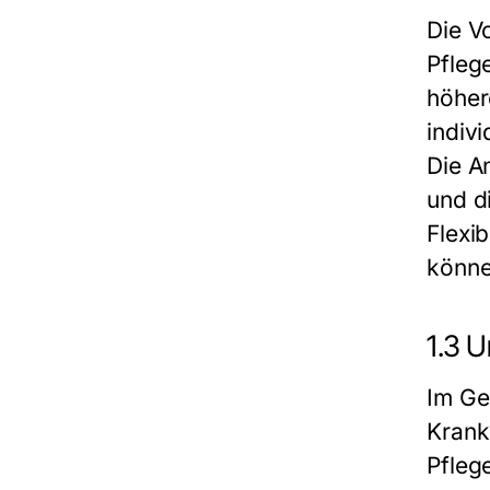
Die V
Pfleg
höher
indiv
Die A
und d
Flexi
könne
1.3 U
Im Ge
Krank
Pfleg