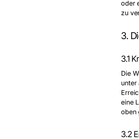
oder 
zu ve
3. D
3.1 K
Die Wa
unter
Errei
eine 
oben 
3.2 