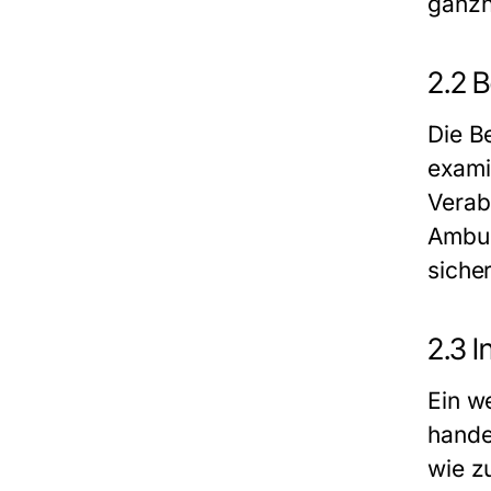
ganzh
2.2 
Die B
exami
Verab
Ambul
siche
2.3 I
Ein w
hande
wie z