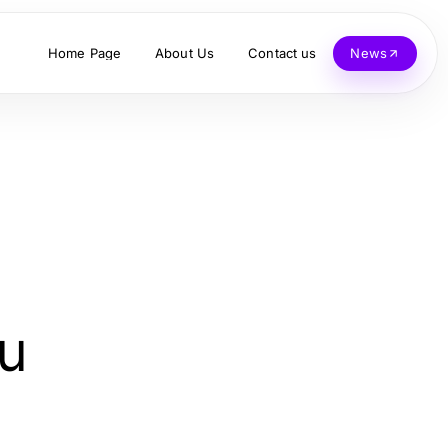
Home Page
About Us
Contact us
News
zu