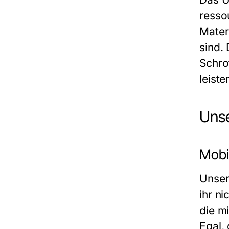
resso
Mater
sind.
Schro
leiste
Unse
Mobi
Unser
ihr n
die m
Egal,