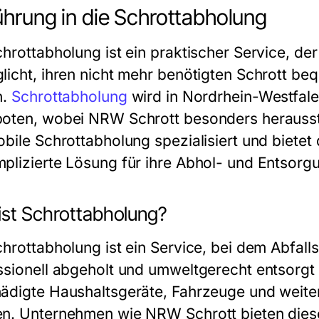
ührung in die Schrottabholung
chrottabholung ist ein praktischer Service, d
licht, ihren nicht mehr benötigten Schrott b
n.
Schrottabholung
wird in Nordrhein-Westfale
oten, wobei NRW Schrott besonders heraussti
obile Schrottabholung spezialisiert und bietet
plizierte Lösung für ihre Abhol- und Entsorg
ist Schrottabholung?
hrottabholung ist ein Service, bei dem Abfallst
ssionell abgeholt und umweltgerecht entsorgt
ädigte Haushaltsgeräte, Fahrzeuge und weitere
n. Unternehmen wie NRW Schrott bieten diese