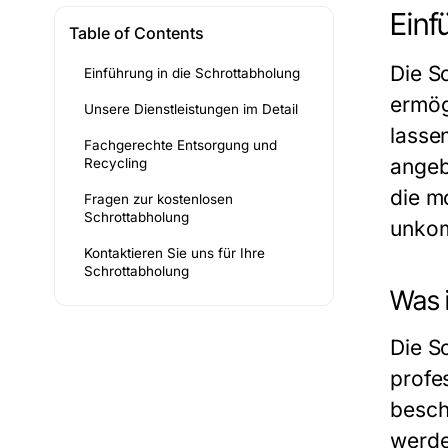
Einf
Table of Contents
Die S
Einführung in die Schrottabholung
ermög
Unsere Dienstleistungen im Detail
lasse
Fachgerechte Entsorgung und
angeb
Recycling
die m
Fragen zur kostenlosen
Schrottabholung
unkom
Kontaktieren Sie uns für Ihre
Schrottabholung
Was 
Die Sc
profe
besch
werde