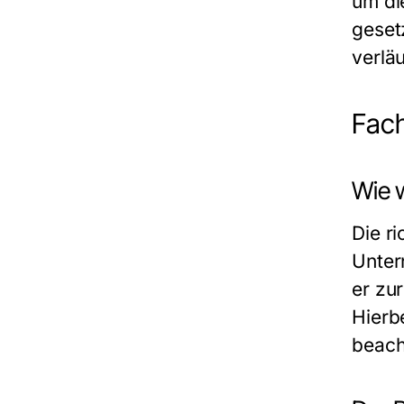
um di
geset
verläu
Fach
Wie 
Die r
Unter
er zu
Hierb
beach