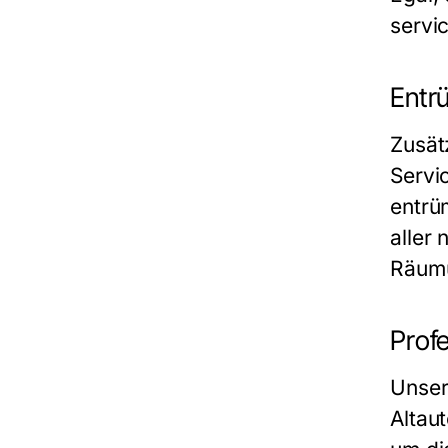
servi
Entr
Zusät
Servi
entrü
aller
Räumu
Prof
Unser
Altau