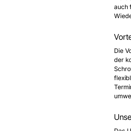
auch 
Wiede
Vort
Die Vo
der k
Schro
flexi
Termi
umwel
Unse
Das U