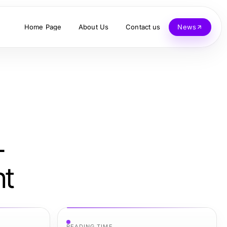
Home Page
About Us
Contact us
News
–
ht
READING TIME