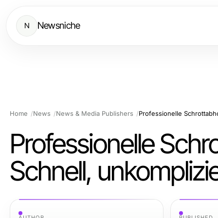
Newsniche
N
Home
News
News & Media Publishers
Professionelle Sch
Schnell, unkompliz
AUTHOR
PUBLISHED