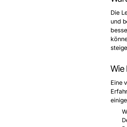
Die Le
und b
besse
könne
steige
Wie 
Eine 
Erfah
einig
W
D