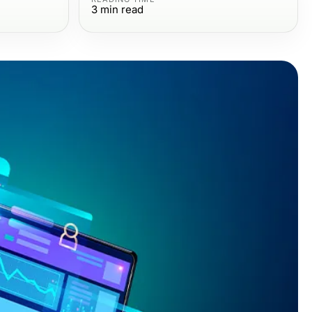
3
min read