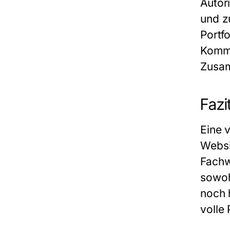
Autor
und z
Portfo
Kommu
Zusam
Fazi
Eine 
Websi
Fachw
sowoh
noch 
volle