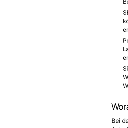
B
S
k
e
P
L
e
S
W
W
Wora
Bei d