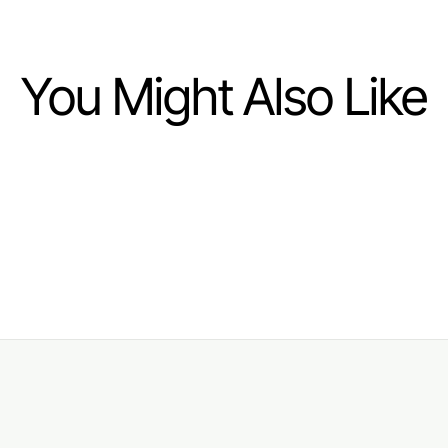
You Might Also Like
Home and Garden
Der Stand der
Terrassenüberdachungen im
Jahr 2026: Eine umfassende
Übersicht