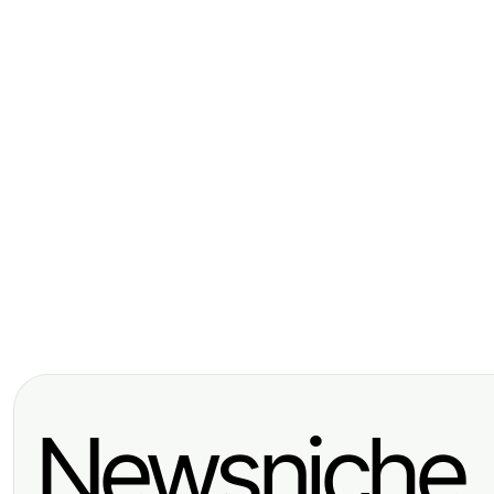
Home and Garden
A mein Nanoleaf Skylight Review
Analyst's Take on Home Lighting
Trends in 2026
Newsniche