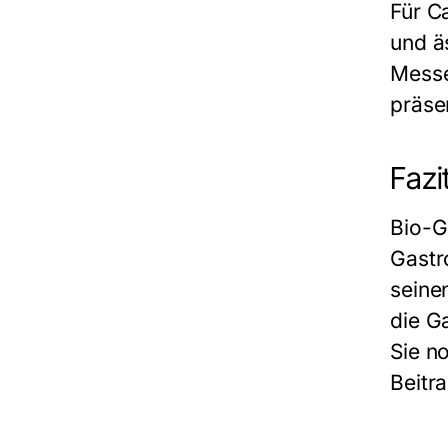
Für C
und ä
Messe
präse
Fazi
Bio-G
Gastr
seine
die G
Sie n
Beitr