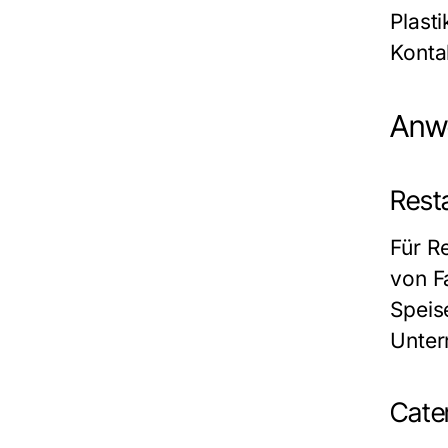
Plast
Konta
Anwe
Rest
Für R
von F
Speis
Unter
Cate