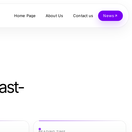
Home Page
About Us
Contact us
News
ast-
READING TIME