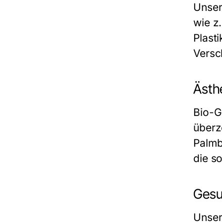
Unser
wie z
Plast
Versc
Ästhe
Bio-G
überz
Palmb
die s
Gesu
Unser