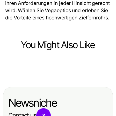
ihren Anforderungen in jeder Hinsicht gerecht
wird. Wählen Sie Vegaoptics und erleben Sie
die Vorteile eines hochwertigen Zielfernrohrs.
You Might Also Like
Home and Garden
Home and Garden
A mein Nanoleaf Skylight Review
Home and Garden
Der Stand der
Analyst's Take on Home Lighting
Carport Jahr im Rückblick: Die
Terrassenüberdachungen im Jahr
Trends in 2026
besten Momente 2026
2026: Eine umfassende Übersicht
Newsniche
Contact us