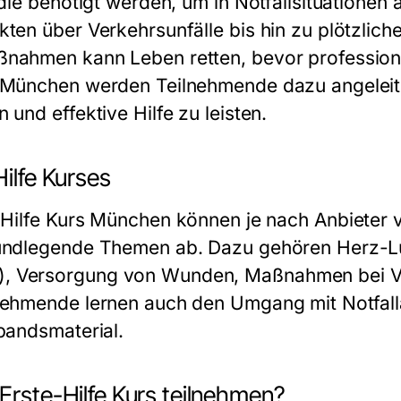
, die benötigt werden, um in Notfallsituatione
kten über Verkehrsunfälle bis hin zu plötzlic
ahmen kann Leben retten, bevor professionelle
s München
werden Teilnehmende dazu angeleite
 und effektive Hilfe zu leisten.
Hilfe Kurses
-Hilfe Kurs München
können je nach Anbieter v
rundlegende Themen ab. Dazu gehören Herz-
, Versorgung von Wunden, Maßnahmen bei V
lnehmende lernen auch den Umgang mit Notfal
rbandsmaterial.
 Erste-Hilfe Kurs teilnehmen?