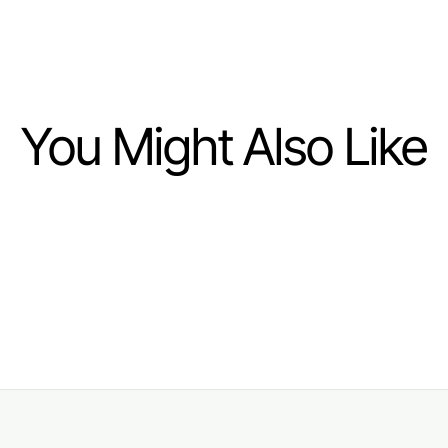
You Might Also Like
Home and Garden
Der Stand der
Terrassenüberdachungen im
Jahr 2026: Eine umfassende
Übersicht