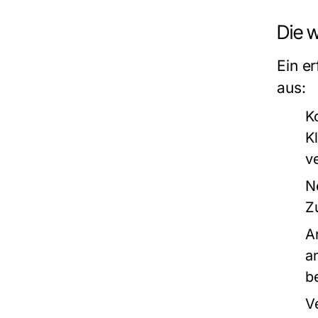
Die 
Ein e
aus:
K
K
v
N
Z
A
a
b
V