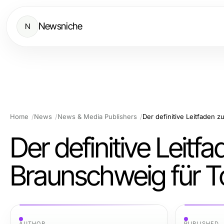
Newsniche
N
Home
News
News & Media Publishers
Der definitive Leitfaden 
Der definitive Leit
Braunschweig für T
AUTHOR
PUBLISHED