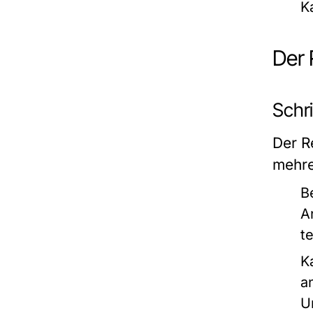
K
Der 
Schri
Der R
mehre
B
A
t
K
a
U