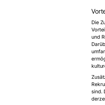
Vort
Die Z
Vorte
und R
Darüb
umfan
ermög
kultu
Zusät
Rekru
sind.
derzei