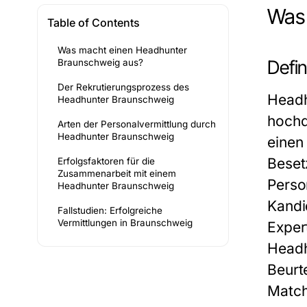
Was 
Table of Contents
Was macht einen Headhunter
Defin
Braunschweig aus?
Der Rekrutierungsprozess des
Headh
Headhunter Braunschweig
hochq
Arten der Personalvermittlung durch
Headhunter Braunschweig
einen
Beset
Erfolgsfaktoren für die
Zusammenarbeit mit einem
Perso
Headhunter Braunschweig
Kandi
Fallstudien: Erfolgreiche
Vermittlungen in Braunschweig
Expert
Headh
Beurt
Match