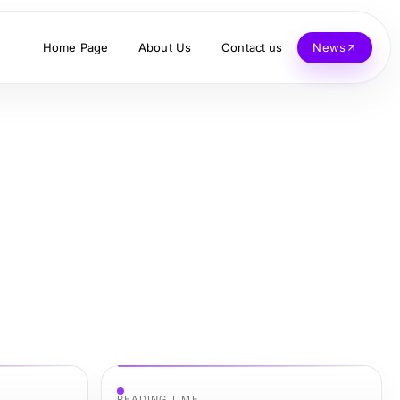
Home Page
About Us
Contact us
News
READING TIME