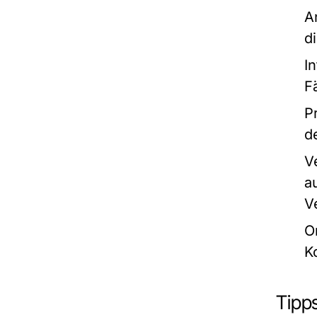
A
d
I
F
P
d
V
a
V
O
K
Tipp