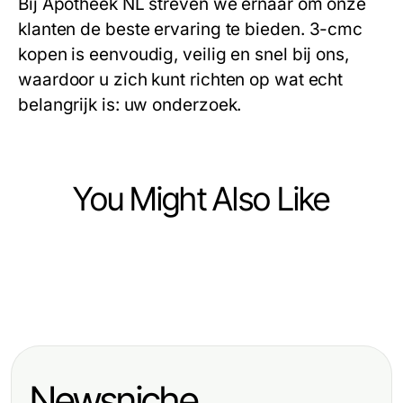
Bij Apotheek NL streven we ernaar om onze
klanten de beste ervaring te bieden.
3-cmc
kopen
is eenvoudig, veilig en snel bij ons,
waardoor u zich kunt richten op wat echt
belangrijk is: uw onderzoek.
You Might Also Like
Home and Garden
Home and Garden
A mein Nanoleaf Skylight Review
Home and Garden
Der Stand der
Analyst's Take on Home Lighting
Carport Jahr im Rückblick: Die
Terrassenüberdachungen im Jahr
Trends in 2026
besten Momente 2026
2026: Eine umfassende Übersicht
Newsniche