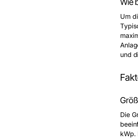
Wie 
Um di
Typis
maxim
Anlag
und d
Fakt
Größ
Die G
beeinf
kWp. 