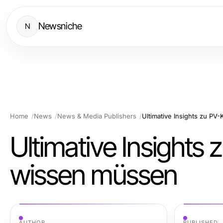
Newsniche
N
Home
News
News & Media Publishers
Ultimative Insights zu P
Ultimative Insights
wissen müssen
AUTHOR
PUBLISHED