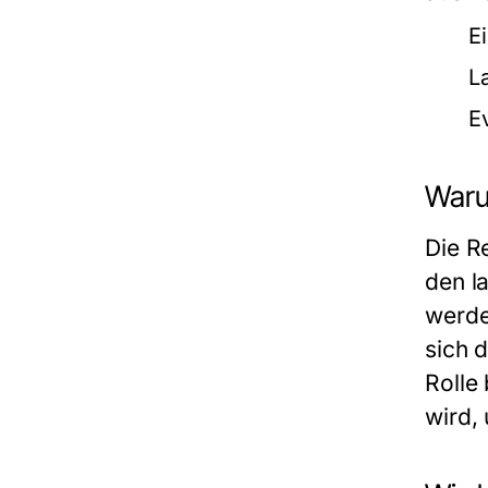
E
L
E
Waru
Die R
den l
werde
sich 
Rolle
wird,