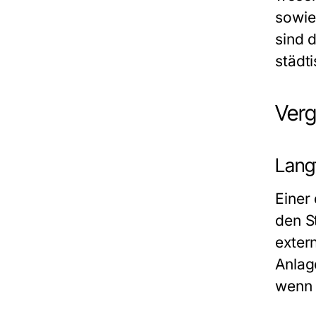
sowie
sind d
städt
Verg
Lang
Einer
den S
exter
Anlag
wenn 