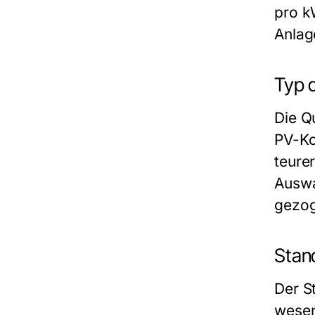
pro k
Anlag
Typ 
Die Q
PV-Ko
teure
Auswa
gezog
Stand
Der St
wesen