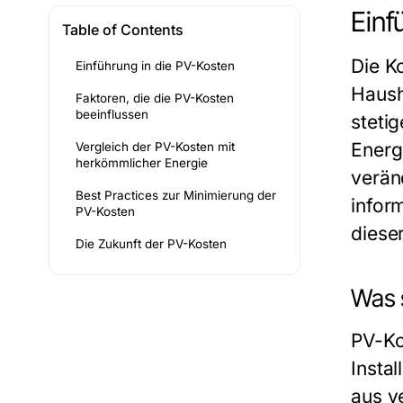
Einf
Table of Contents
Die K
Einführung in die PV-Kosten
Haush
Faktoren, die die PV-Kosten
beeinflussen
steti
Energ
Vergleich der PV-Kosten mit
herkömmlicher Energie
verän
Best Practices zur Minimierung der
infor
PV-Kosten
diese
Die Zukunft der PV-Kosten
Was 
PV-Ko
Insta
aus v