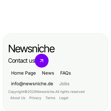
Home and Garden
Home and Garden
A mein Nanoleaf Skylight Review
Home and Garden
Der Stand der
Analyst's Take on Home Lighting
Carport Jahr im Rückblick: Die
Terrassenüberdachungen im Jahr
Trends in 2026
besten Momente 2026
2026: Eine umfassende Übersicht
Newsniche
Contact us
Home Page
News
FAQs
info@newsniche.de
Jobs
Copyright
©
2026
Newsniche
.
All rights reserved
About Us
Privacy
Terms
Legal