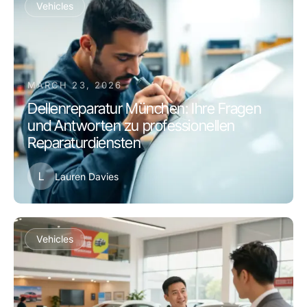
Vehicles
MARCH 23, 2026
Dellenreparatur München: Ihre Fragen
und Antworten zu professionellen
Reparaturdiensten
L
Lauren Davies
Vehicles