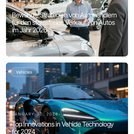
FEBRUARY 19, 2026
Bewährte Strategien von Autohändlern
für den stressfreien Verkauf von Autos
im Jahr 2026
L
Lauren Davies
Vehicles
JANUARY 30, 2026
Top Innovations in Vehicle Technology
for 2024