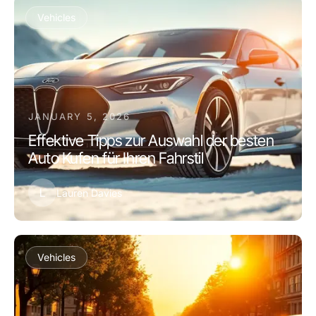
Vehicles
JANUARY 5, 2026
Effektive Tipps zur Auswahl der besten
Auto Kufen für Ihren Fahrstil
L
Lauren Davies
Vehicles