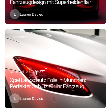
Fahrzeugdesign mit Superheldenflair
L
Lauren Davies
Vehicles
MARCH 26, 2025
Xpel Lackschutz Folie in München:
Perfekter Schutz für Ihr Fahrzeug
L
Lauren Davies