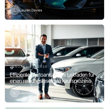
L
Lauren Davies
Vehicles
JANUARY 23, 2026
Effizienter Autoankauf: Ihr Leitfaden für
einen reibungslosen Verkaufsprozess
L
Lauren Davies