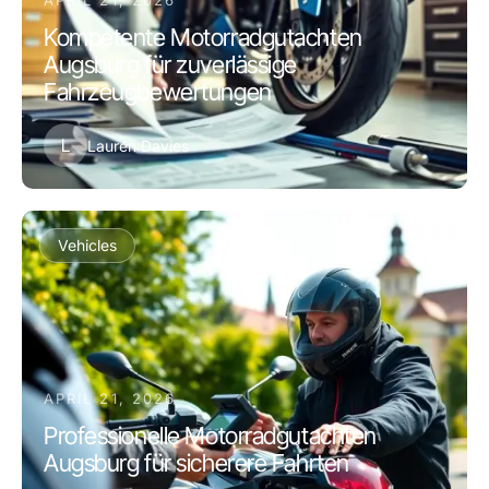
APRIL 21, 2026
Kompetente Motorradgutachten
Augsburg für zuverlässige
Fahrzeugbewertungen
L
Lauren Davies
Vehicles
APRIL 21, 2026
Professionelle Motorradgutachten
Augsburg für sicherere Fahrten